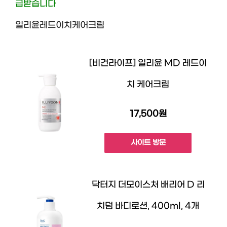
급받습니다
일리윤레드이치케어크림
[비건라이프] 일리윤 MD 레드이
치 케어크림
17,500원
사이트 방문
닥터지 더모이스처 배리어 D 리
치덤 바디로션, 400ml, 4개