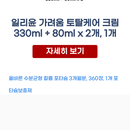
일리윤 가려움 토탈케어 크림
330ml + 80ml x 2개, 1개
자세히 보기
올바른 수분균형 칼륨 포타슘 3개월분, 360정, 1개 포
타슘보충제
Categories
Uncategorized
600 오픈형옷장 깔끔한 작은방속옷양말서랍장 일
룸에디키즈수납장