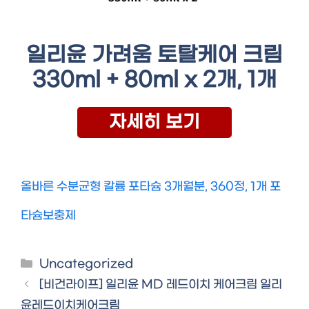
일리윤 가려움 토탈케어 크림
330ml + 80ml x 2개, 1개
자세히 보기
올바른 수분균형 칼륨 포타슘 3개월분, 360정, 1개 포
타슘보충제
Categories
Uncategorized
[비건라이프] 일리윤 MD 레드이치 케어크림 일리
윤레드이치케어크림