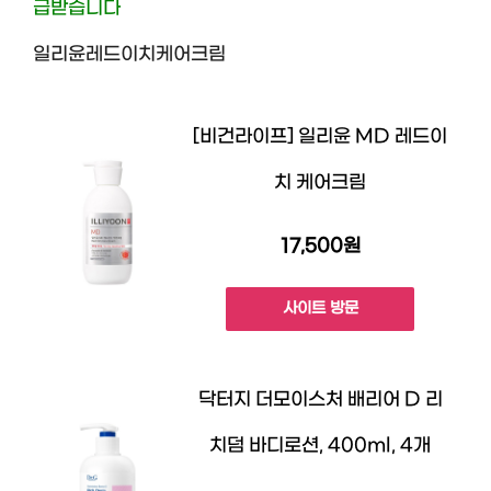
급받습니다
일리윤레드이치케어크림
[비건라이프] 일리윤 MD 레드이
치 케어크림
17,500원
사이트 방문
닥터지 더모이스처 배리어 D 리
치덤 바디로션, 400ml, 4개