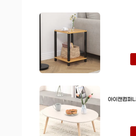
아이캔컴퍼니 