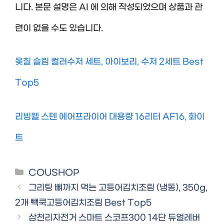
니다. 본문 설명은 AI 에 의해 작성되었으며 상품과 관
련이 없을 수도 있습니다.
옻칠 슬림 컬러수저 세트, 아이보리, 수저 2세트 Best
Top5
리빙웰 스텐 에어프라이어 대용량 16리터 AF16, 화이
트
Categories
COUSHOP
그리팅 뼈까지 먹는 고등어김치조림 (냉동), 350g,
2개 빽쿡고등어김치조림 Best Top5
삼천리자전거 스마트 스코프300 14단 듀얼레버