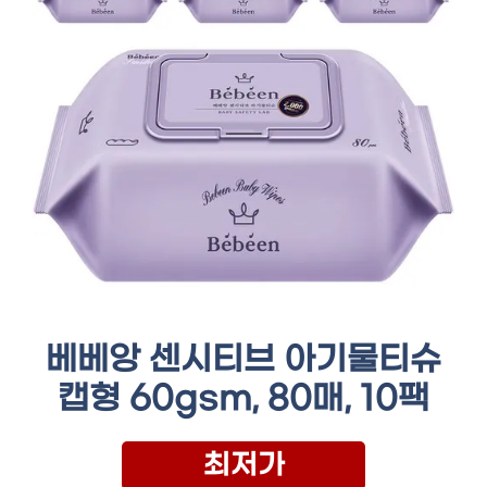
베베앙 센시티브 아기물티슈
캡형 60gsm, 80매, 10팩
최저가