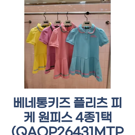
베네통키즈 플리츠 피
케 원피스 4종1택
(QAOP26431MTP