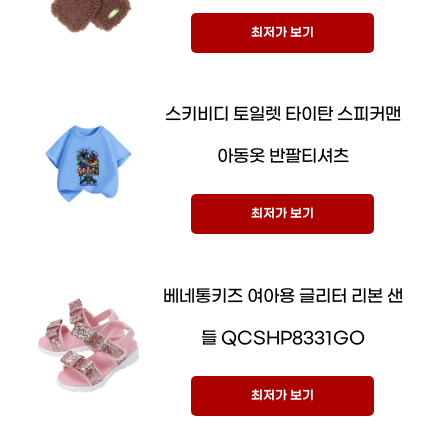
최저가 보기
스키비디 토일렛 타이탄 스피커맨
아동옷 반팔티셔츠
최저가 보기
베네통키즈 여아용 글리터 리본 샌
들 QCSHP8331GO
최저가 보기