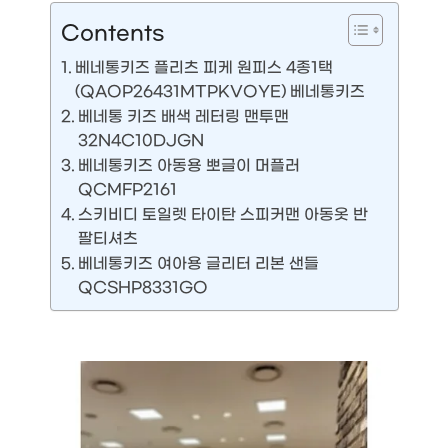
Contents
베네통키즈 플리츠 피케 원피스 4종1택
(QAOP26431MTPKVOYE) 베네통키즈
베네통 키즈 배색 레터링 맨투맨
32N4C10DJGN
베네통키즈 아동용 뽀글이 머플러
QCMFP2161
스키비디 토일렛 타이탄 스피커맨 아동옷 반
팔티셔츠
베네통키즈 여아용 글리터 리본 샌들
QCSHP8331GO