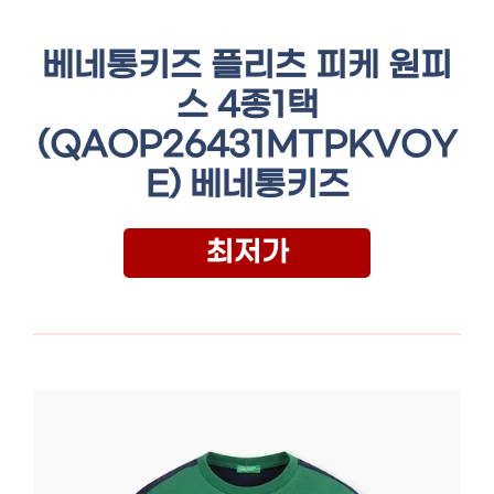
베네통키즈 플리츠 피케 원피
스 4종1택
(QAOP26431MTPKVOY
E) 베네통키즈
최저가