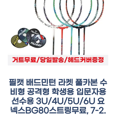
필캣 배드민턴 라켓 풀카본 수
비형 공격형 학생용 입문자용
선수용 3U/4U/5U/6U 요
넥스BG80스트링무료, 7-2.