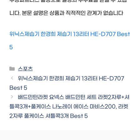
쿠팡파트너스 활동으로 일정의 수수료를 받을 수 있습
니다. 본문 설명은 상품과 직적적인 관계가 없습니다
위닉스제습기 한경희 제습기 13리터 HE-D707 Best
5
Categories
스포츠
위닉스제습기 한경희 제습기 13리터 HE-D707
Best 5
배드민턴라켓 요넥스 배드민턴 세트 라켓2자루+셔
틀콕3개+풀케이스 나노레이 에이스 마비스200, 라켓
2자루 풀케이스 셔틀콕3개 Best 5