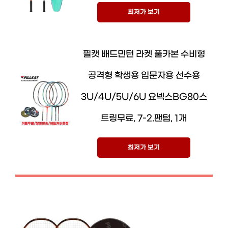
최저가 보기
필캣 배드민턴 라켓 풀카본 수비형
공격형 학생용 입문자용 선수용
3U/4U/5U/6U 요넥스BG80스
트링무료, 7-2.팬텀, 1개
최저가 보기