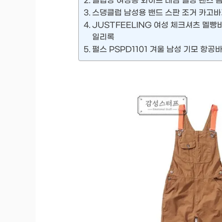
셀럽당 여성용 와이드 데님 멜빵 팬츠 
스댕클럽 남성용 밴드 스판 조거 카고바지
JUSTFEELING 여성 체크셔츠 멜
일리록
펄스 PSPD1101 겨울 남성 기모 항공