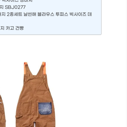
봄 빅사이즈 청바지
 SBJ0277
빵바지 2종세트 날씬해 블라우스 투피스 빅사이즈 데
바지 카고 건빵