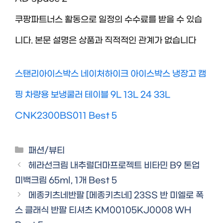
쿠팡파트너스 활동으로 일정의 수수료를 받을 수 있습
니다. 본문 설명은 상품과 직적적인 관계가 없습니다
스탠리아이스박스 네이처하이크 아이스박스 냉장고 캠
핑 차량용 보냉쿨러 테이블 9L 13L 24 33L
CNK2300BS011 Best 5
Categories
패션/뷰티
헤라선크림 내추럴더마프로젝트 비타민 B9 톤업
미백크림 65ml, 1개 Best 5
메종키츠네반팔 [메종키츠네] 23SS 반 미엘로 폭
스 클래식 반팔 티셔츠 KM00105KJ0008 WH