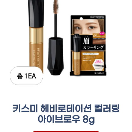
키스미 헤비로테이션 컬러링
아이브로우 8g