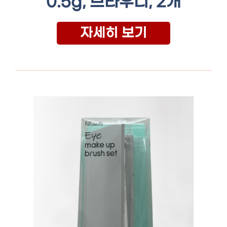
0.5g, 브라우니, 2개
자세히 보기