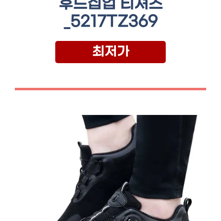
후드집업 티셔츠
_5217TZ369
최저가