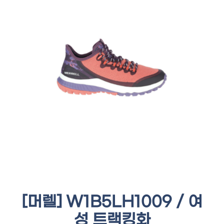
[머렐] W1B5LH1009 / 여
성 트랙킹화