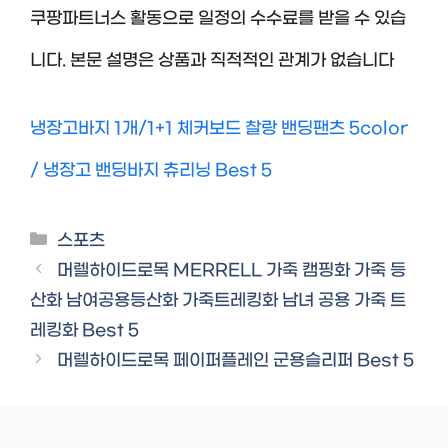
쿠팡파트너스 활동으로 일정의 수수료를 받을 수 있습
니다. 본문 설명은 상품과 직적적인 관계가 없습니다
냉장고바지 1개/1+1 체커보드 찰랑 밴딩팬츠 5color
/ 냉장고 밴딩바지 츄리닝 Best 5
Categories
스포츠
머렐하이드로목 MERRELL 가죽 캠핑화 가죽 등
산화 남여공용등산화 가죽트레킹화 남녀 공용 가죽 트
레킹화 Best 5
머렐하이드로목 페이퍼플레인 군용슬리퍼 Best 5