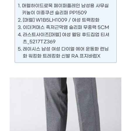
머렐하이드로목 페이퍼플레인 남성용 사무실
키높이 이중쿠션 슬리퍼 PP1509
[머렐] W1B5LH1009 / 여성 트랙킹화
이더커머스 족저근막염 슬리퍼 무중력 5CM
라스트사이즈[머렐] 여성 웰딩 후드집업 티셔
츠_5217TZ369
레이시스 남성 여성 다이얼 에어 운동화 런닝
화 워킹화 트레킹화 신발 RA 프지바럽X