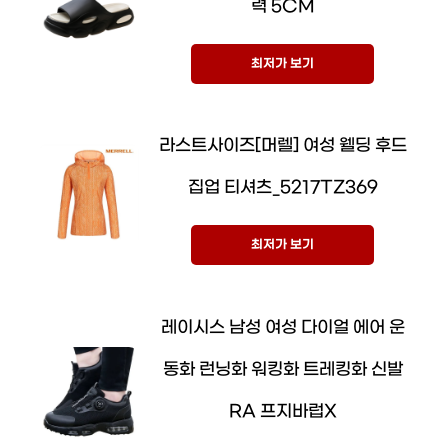
력 5CM
최저가 보기
라스트사이즈[머렐] 여성 웰딩 후드
집업 티셔츠_5217TZ369
최저가 보기
레이시스 남성 여성 다이얼 에어 운
동화 런닝화 워킹화 트레킹화 신발
RA 프지바럽X