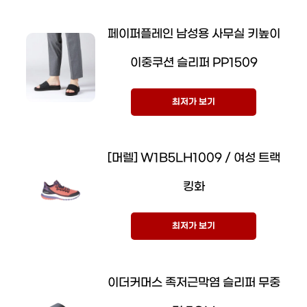
페이퍼플레인 남성용 사무실 키높이
이중쿠션 슬리퍼 PP1509
최저가 보기
[머렐] W1B5LH1009 / 여성 트랙
킹화
최저가 보기
이더커머스 족저근막염 슬리퍼 무중