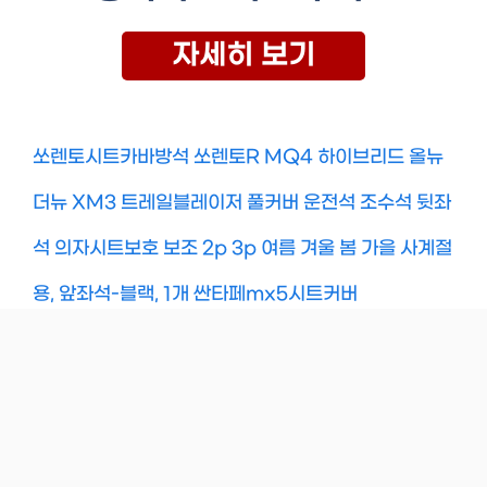
자세히 보기
쏘렌토시트카바방석 쏘렌토R MQ4 하이브리드 올뉴
더뉴 XM3 트레일블레이저 풀커버 운전석 조수석 뒷좌
석 의자시트보호 보조 2p 3p 여름 겨울 봄 가을 사계절
용, 앞좌석-블랙, 1개 싼타페mx5시트커버
Categories
Uncategorized
[로켓프레시] 자네티 리코타 치즈, 250g, 1개입, 3
개 업소용리코타치즈
덴마크 리코타 치즈, 500g, 1개입, 2개 샐러드용치