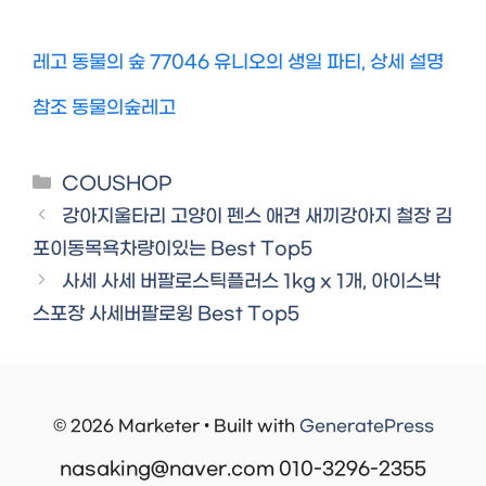
레고 동물의 숲 77046 유니오의 생일 파티, 상세 설명
참조 동물의숲레고
Categories
COUSHOP
강아지울타리 고양이 펜스 애견 새끼강아지 철장 김
포이동목욕차량이있는 Best Top5
사세 사세 버팔로스틱플러스 1kg x 1개, 아이스박
스포장 사세버팔로윙 Best Top5
© 2026 Marketer • Built with
GeneratePress
nasaking@naver.com 010-3296-2355