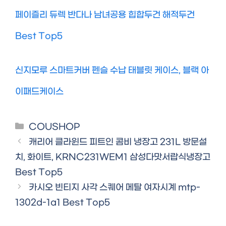
페이즐리 듀렉 반다나 남녀공용 힙합두건 해적두건
Best Top5
신지모루 스마트커버 펜슬 수납 태블릿 케이스, 블랙 아
이패드케이스
Categories
COUSHOP
캐리어 클라윈드 피트인 콤비 냉장고 231L 방문설
치, 화이트, KRNC231WEM1 삼성다맛서랍식냉장고
Best Top5
카시오 빈티지 사각 스퀘어 메탈 여자시계 mtp-
1302d-1a1 Best Top5