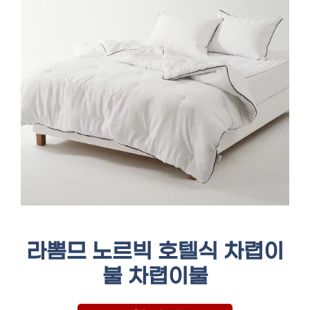
라뽐므 노르빅 호텔식 차렵이
불 차렵이불