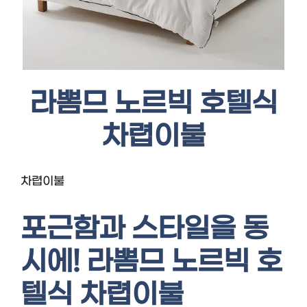
라뽐므 노르빅 호텔식
차렵이불
차렵이불
포근함과 스타일을 동
시에! 라뽐므 노르빅 호
텔식 차렵이불