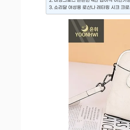
비딩그로스 튼튼한 4단 접이식 이민가
소리달 여성용 로산나 레터링 시크 크로