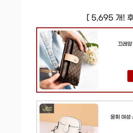
[ 5,695 개!
끄레앙
윤휘 여성