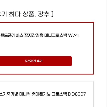
 후기 최다 상품. 강추 ]
 핸드폰케이스 장지갑겸용 미니크로스백 W741
5,695개 후기
 소가죽가방 미니백 휴대폰가방 크로스백 DD8007