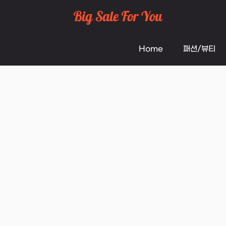
Skip
to
Home
패션/뷰티
content