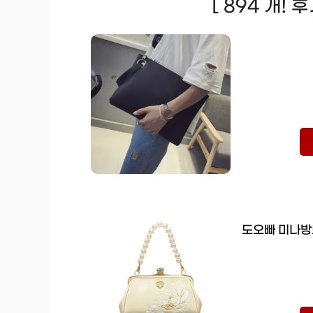
[ 894 개! 
도오빠 미나방