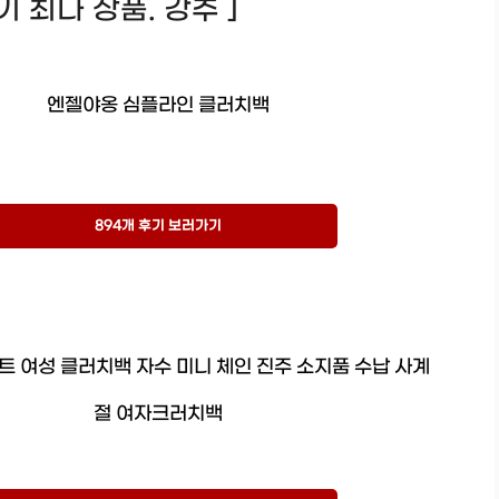
후기 최다 상품. 강추 ]
엔젤야옹 심플라인 클러치백
894개 후기 보러가기
트 여성 클러치백 자수 미니 체인 진주 소지품 수납 사계
절 여자크러치백