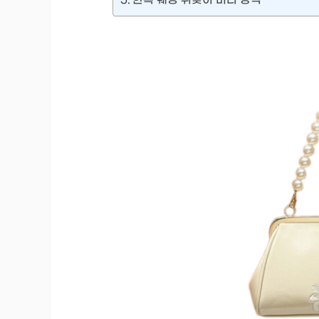
한복 웨딩 뒤꽂이 머리 장식