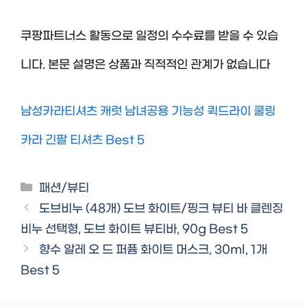
쿠팡파트너스 활동으로 일정의 수수료를 받을 수 있습
니다. 본문 설명은 상품과 직적적인 관계가 없습니다
남성카라티셔츠 캐럿 남녀공용 기능성 퀵드라이 쿨링
카라 긴팔 티셔츠 Best 5
Categories
패션/뷰티
도브비누 (48개) 도브 화이트/핑크 뷰티 바 클렌징
비누 선택형, 도브 화이트 뷰티바, 90g Best 5
향수 알레 오 드 퍼퓸 화이트 머스크, 30ml, 1개
Best 5