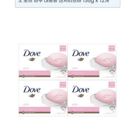
도브 비누 대용량 센서티브바 135g x 12개