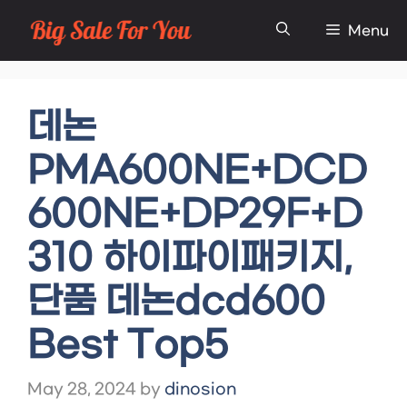
Skip
Menu
to
content
데논
PMA600NE+DCD
600NE+DP29F+D
310 하이파이패키지,
단품 데논dcd600
Best Top5
May 28, 2024
by
dinosion