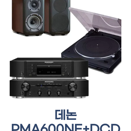
데논
PMA600NE+DCD