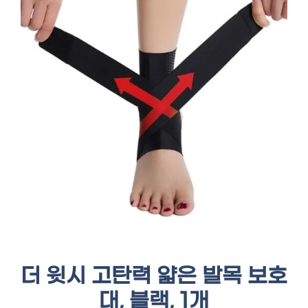
더 윗시 고탄력 얇은 발목 보호
대, 블랙, 1개