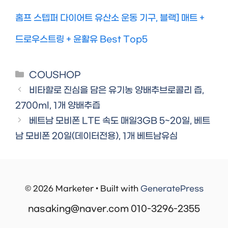
홈프 스텝퍼 다이어트 유산소 운동 기구, 블랙] 매트 +
드로우스트링 + 윤활유 Best Top5
Categories
COUSHOP
비타할로 진심을 담은 유기농 양배추브로콜리 즙,
2700ml, 1개 양배추즙
베트남 모비폰 LTE 속도 매일3GB 5~20일, 베트
남 모비폰 20일(데이터전용), 1개 베트남유심
© 2026 Marketer • Built with
GeneratePress
nasaking@naver.com 010-3296-2355