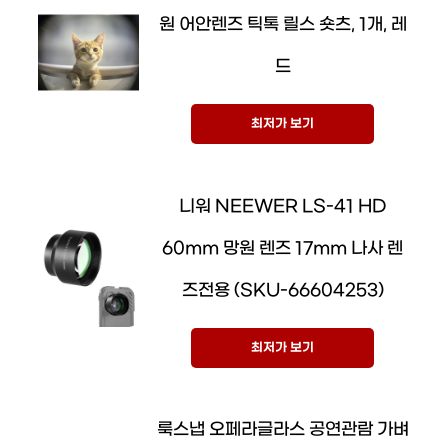
원 어안렌즈 틱톡 릴스 숏츠, 1개, 레
드
최저가 보기
니워 NEEWER LS-41 HD
60mm 망원 렌즈 17mm 나사 렌
즈전용 (SKU-66604253)
최저가 보기
룩스냅 오페라글라스 공연관람 가벼