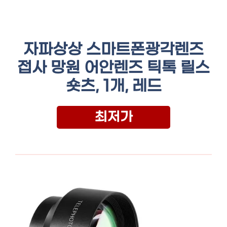
자파상상 스마트폰광각렌즈
접사 망원 어안렌즈 틱톡 릴스
숏츠, 1개, 레드
최저가