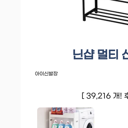
닌샵 멀티 신
아이신발장
[ 39,216 개