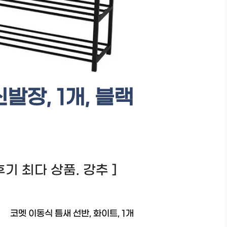
발장, 1개, 블랙
! 후기 최다 상품. 강추 ]
코멧 이동식 틈새 선반, 화이트, 1개