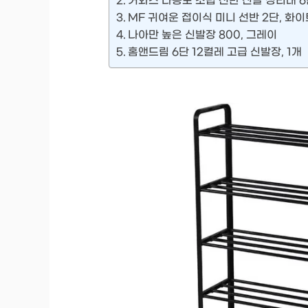
거와스 다용도 조립 선반 신발 정리대 6단
MF 귀여운 접이식 미니 선반 2단, 화이
나아만 높은 신발장 800, 그레이
홈앤드림 6단 12켤레 고급 신발장, 1개