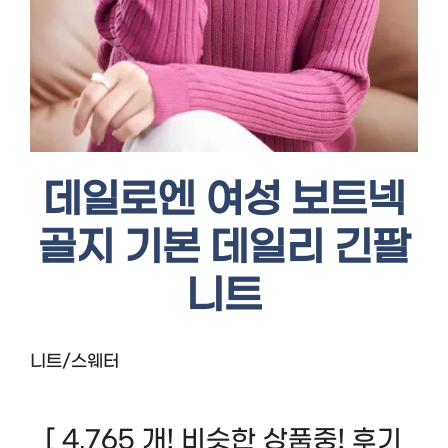
데일로엔 여성 보트넥
골지 기본 데일리 긴팔
니트
니트/스웨터
[ 4,765 개! 비슷한 상품중! 후기