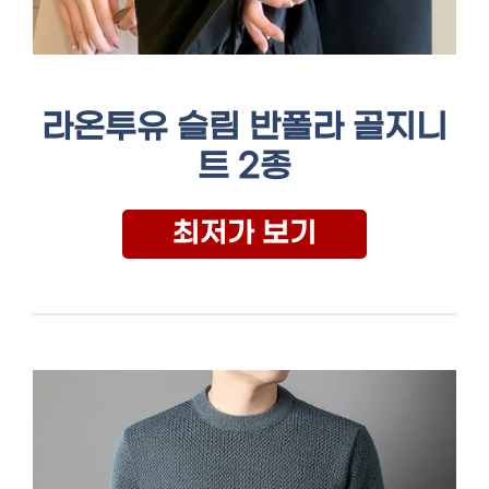
라온투유 슬림 반폴라 골지니
트 2종
최저가 보기