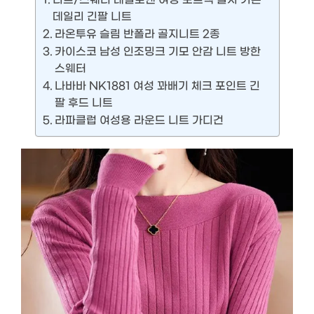
데일리 긴팔 니트
라온투유 슬림 반폴라 골지니트 2종
카이스코 남성 인조밍크 기모 안감 니트 방한
스웨터
나바바 NK1881 여성 꽈배기 체크 포인트 긴
팔 후드 니트
라파클럽 여성용 라운드 니트 가디건