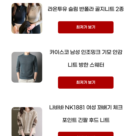
라온투유 슬림 반폴라 골지니트 2종
최저가 보기
카이스코 남성 인조밍크 기모 안감
니트 방한 스웨터
최저가 보기
나바바 NK1881 여성 꽈배기 체크
포인트 긴팔 후드 니트