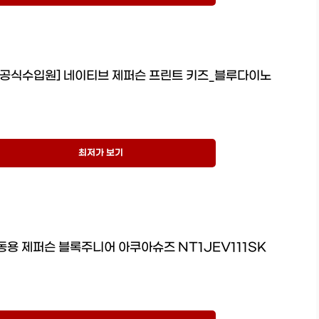
] [공식수입원] 네이티브 제퍼슨 프린트 키즈_블루다이노
최저가 보기
동용 제퍼슨 블록주니어 아쿠아슈즈 NT1JEV111SK