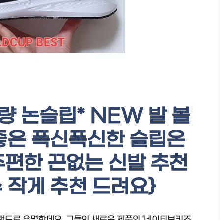
량 논슬립* NEW 발 볼
좋은 폭신폭신한 슬립온
주편한 끈없는 신발 추천
 작게 추천 드려요}
드로 유명한데요, 그들의 새로운 제품인 ‘네이티브키즈