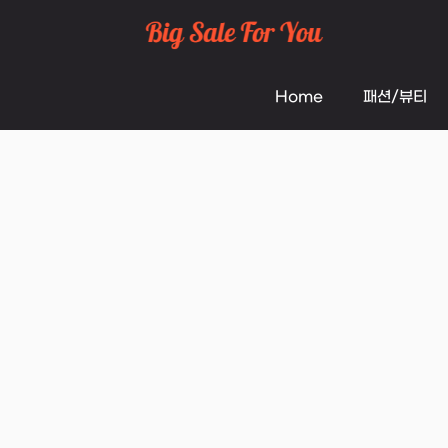
Skip
to
Home
패션/뷰티
content