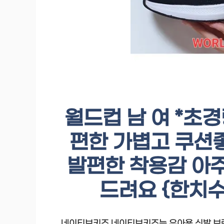
월드컵 남 여 *초경
편한 가볍고 쿠션
발편한 착용감 아
드려요 {한치수
네이티브키즈 네이티브키즈는 유아용 신발 브랜