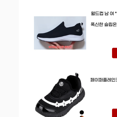
월드컵 남 여 
폭신한 슬립온
페이퍼플레인키