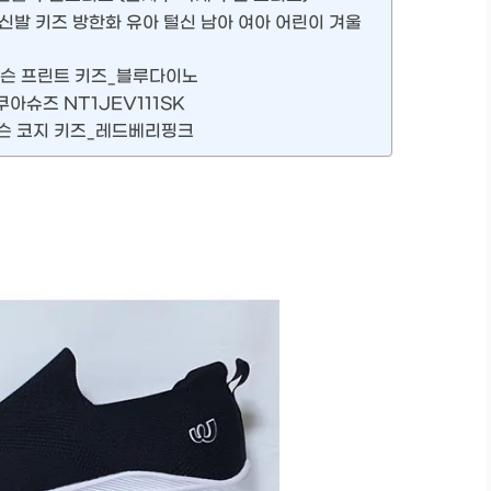
신발 키즈 방한화 유아 털신 남아 여아 어린이 겨울
제퍼슨 프린트 키즈_블루다이노
아슈즈 NT1JEV111SK
슨 코지 키즈_레드베리핑크