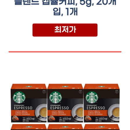
블렌드 캡슐커피, 5g, 20개
입, 1개
최저가