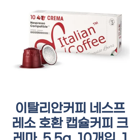
이탈리안커피 네스프
레소 호환 캡슐커피 크
레마, 5.5g, 10개입, 1