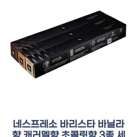
네스프레소 바리스타 바닐라
향 캐러멜향 초콜릿향 3종 세