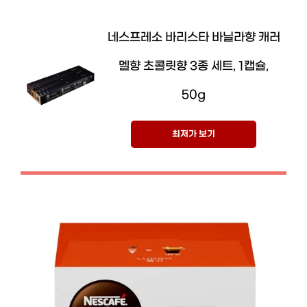
네스프레소 바리스타 바닐라향 캐러
멜향 초콜릿향 3종 세트, 1캡슐,
50g
최저가 보기