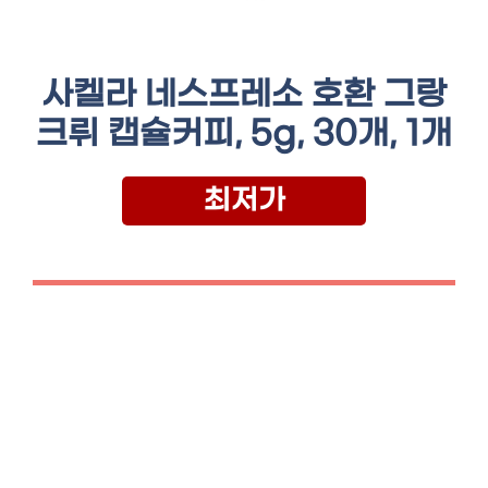
사켈라 네스프레소 호환 그랑
크뤼 캡슐커피, 5g, 30개, 1개
최저가