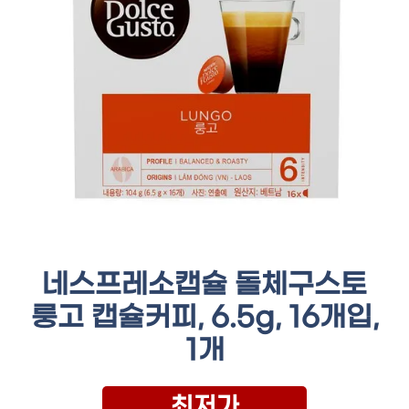
네스프레소캡슐 돌체구스토
룽고 캡슐커피, 6.5g, 16개입,
1개
최저가