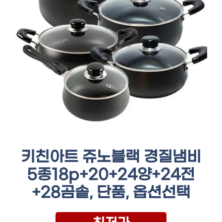
키친아트 쥬노블랙 경질냄비
5종18p+20+24양+24전
+28곰솥, 단품, 옵션선택