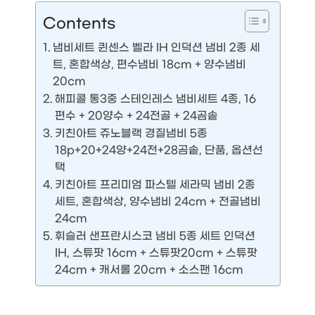
Contents
냄비세트 퀸센스 벨라 IH 인덕션 냄비 2종 세
트, 혼합색상, 편수냄비 18cm + 양수냄비
20cm
해피콜 통3중 스테인레스 냄비세트 4종, 16
편수 + 20양수 + 24전골 + 24곰솥
키친아트 쥬노블랙 경질냄비 5종
18p+20+24양+24전+28곰솥, 단품, 옵션선
택
키친아트 프리미엄 파스텔 세라믹 냄비 2종
세트, 혼합색상, 양수냄비 24cm + 전골냄비
24cm
휘슬러 샌프란시스코 냄비 5종 세트 인덕션
IH, 스튜팟 16cm + 스튜팟20cm + 스튜팟
24cm + 캐서롤 20cm + 소스팬 16cm