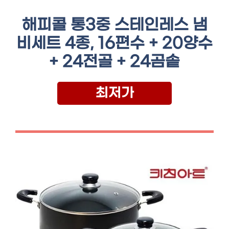
해피콜 통3중 스테인레스 냄
비세트 4종, 16편수 + 20양수
+ 24전골 + 24곰솥
최저가