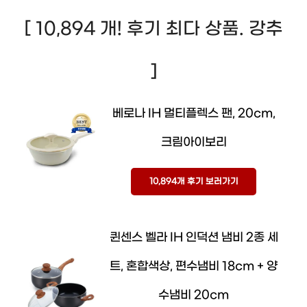
[ 10,894 개! 후기 최다 상품. 강추
]
베로나 IH 멀티플렉스 팬, 20cm,
크림아이보리
10,894개 후기 보러가기
퀸센스 벨라 IH 인덕션 냄비 2종 세
트, 혼합색상, 편수냄비 18cm + 양
수냄비 20cm