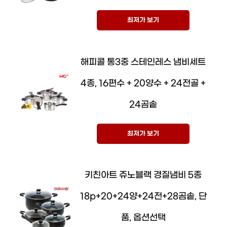
최저가 보기
해피콜 통3중 스테인레스 냄비세트
4종, 16편수 + 20양수 + 24전골 +
24곰솥
최저가 보기
키친아트 쥬노블랙 경질냄비 5종
18p+20+24양+24전+28곰솥, 단
품, 옵션선택