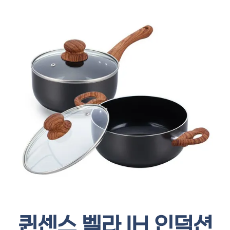
퀸센스 벨라 IH 인덕션