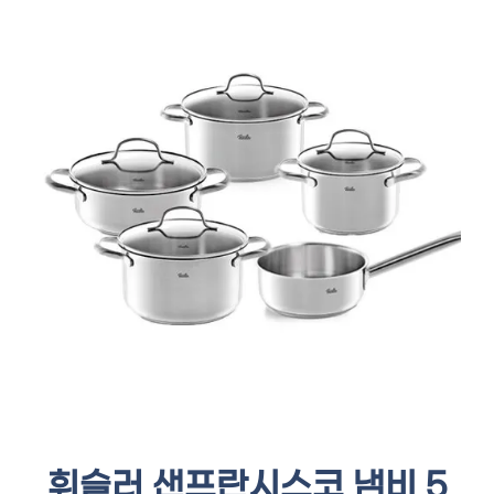
휘슬러 샌프란시스코 냄비 5