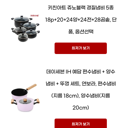
키친아트 쥬노블랙 경질냄비 5종
18p+20+24양+24전+28곰솥, 단
품, 옵션선택
최저가 보기
데이세븐 IH 예담 편수냄비 + 양수
냄비 + 뚜껑 세트, 연보라, 편수냄비
(지름 18cm), 양수냄비(지름
20cm)
최저가 보기