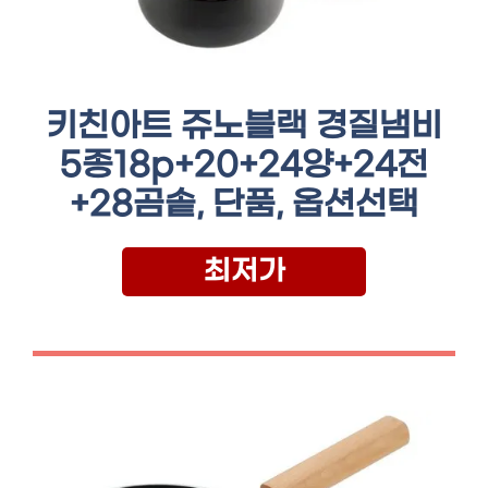
키친아트 쥬노블랙 경질냄비
5종18p+20+24양+24전
+28곰솥, 단품, 옵션선택
최저가