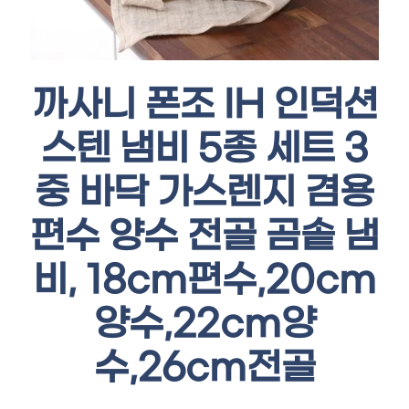
까사니 폰조 IH 인덕션
스텐 냄비 5종 세트 3
중 바닥 가스렌지 겸용
편수 양수 전골 곰솥 냄
비, 18cm편수,20cm
양수,22cm양
수,26cm전골