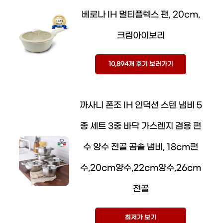
베로나 IH 멀티플렉스 팬, 20cm,
크림아이보리
10,894개 후기 보러가기
까사니 폰조 IH 인덕션 스텐 냄비 5
종 세트 3중 바닥 가스렌지 겸용 편
수 양수 전골 곰솥 냄비, 18cm편
수,20cm양수,22cm양수,26cm
전골
최저가 보기