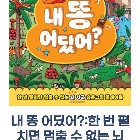
내 똥 어딨어?:한 번 펼
치면 멈출 수 없는 뇌