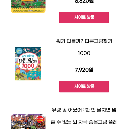
8,820원
사이트 방문
뭐가 다를까? 다른그림찾기
1000
7,920원
사이트 방문
유령 똥 어딨어 : 한 번 펼치면 멈
출 수 없는 뇌 자극 숨은그림 플레