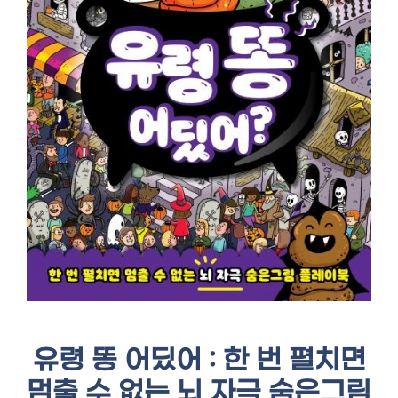
유령 똥 어딨어 : 한 번 펼치면
멈출 수 없는 뇌 자극 숨은그림