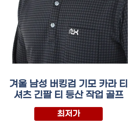
겨울 남성 버킹검 기모 카라 티
셔츠 긴팔 티 등산 작업 골프
최저가