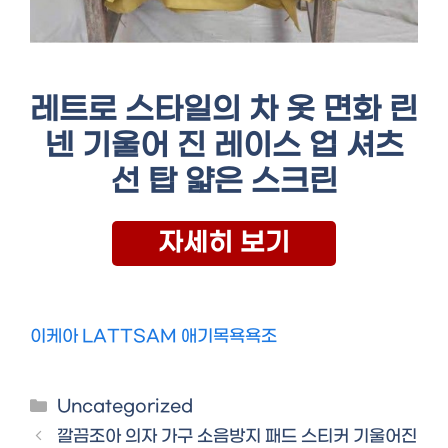
레트로 스타일의 차 옷 면화 린
넨 기울어 진 레이스 업 셔츠
선 탑 얇은 스크린
자세히 보기
이케아 LATTSAM 애기목욕욕조
Categories
Uncategorized
깔끔조아 의자 가구 소음방지 패드 스티커 기울어진