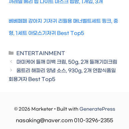
까레넬 베리 립 나이트 마스크 립밤, 1개입, 3개
베베페페 강아지 기저귀 리필용 매너벨트세트 핑크, 중
형, 1세트 아모스기저귀 Best Top5
Categories
ENTERTAINMENT
마미케어 들깨 미백 크림, 50g, 2개 들깨기미크림
움트리 해파리 양념 소스, 930g, 2개 연합식품일
회용겨자 Best Top5
© 2026 Marketer • Built with
GeneratePress
nasaking@naver.com 010-3296-2355