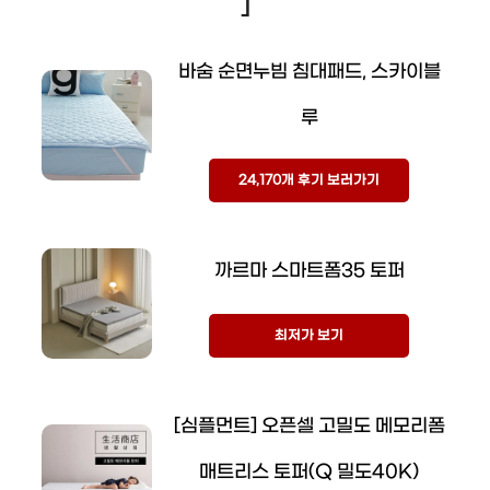
]
바숨 순면누빔 침대패드, 스카이블
루
24,170개 후기 보러가기
까르마 스마트폼35 토퍼
최저가 보기
[심플먼트] 오픈셀 고밀도 메모리폼
매트리스 토퍼(Q 밀도40K)