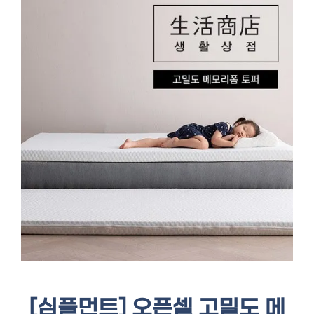
[심플먼트] 오픈셀 고밀도 메