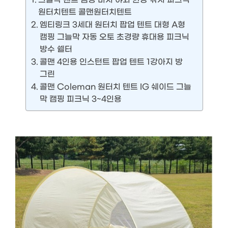
원터치텐트 콜맨원터치텐트
엠티링크 3세대 원터치 팝업 텐트 대형 A형
캠핑 그늘막 자동 오토 초경량 휴대용 피크닉
방수 쉘터
콜맨 4인용 인스턴트 팝업 텐트 1강아지 방
그린
콜맨 Coleman 원터치 텐트 IG 쉐이드 그늘
막 캠핑 피크닉 3~4인용