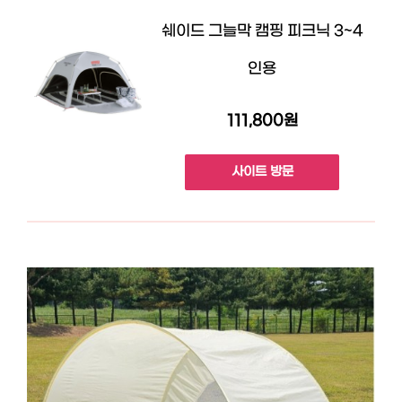
쉐이드 그늘막 캠핑 피크닉 3~4
인용
111,800원
사이트 방문