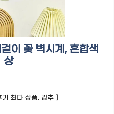
걸이 꽃 벽시계, 혼합색
상
! 후기 최다 상품. 강추 ]