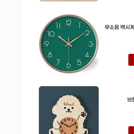
무소음 벽시계
브