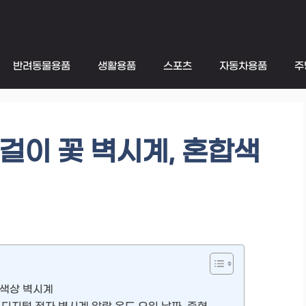
반려동물용품
생활용품
스포츠
자동차용품
주
걸이 꽃 벽시계, 혼합색
합색상 벽시계