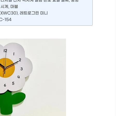
디지털 전자 벽시계 알람 온도 요일 날짜, 중형
시계, 마블
)(WC30), 레트로그린 미니
-154