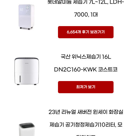
롯데알미늄 제습기 7L~12L, LDH-
7000, 1대
6,654개 후기 보러가기
국산 위닉스제습기 16L
DN2C160-KWK 코스트코
최저가 보기
23년 리뉴얼 새버전 윈세이 화장실
제습기 공기청정제습기10리터, 모