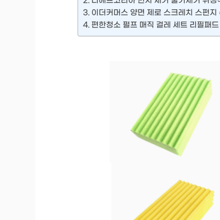
디에프코리아 먼지 제거 물기제거 위생적
이더커머스 양면 제로 스크레치 스펀지
편한청소 펄프 매직 걸레 세트 리필패드