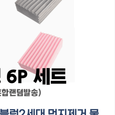
블럭2세대 먼지제거 물