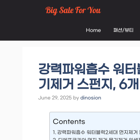
Skip
to
Home
패션/뷰티
content
강력파워흡수 워터
기제거 스펀지, 6
June 29, 2025
by
dinosion
Contents
강력파워흡수 워터블럭2세대 먼지제거 