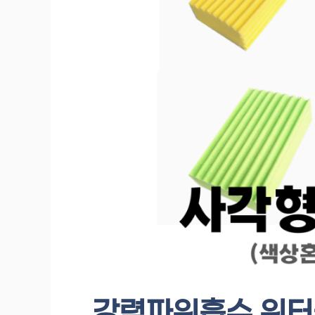
강력파워흡수 워터